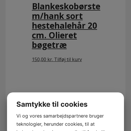
Blankeskobørste
m/hank sort
hestehalehår 20
cm. Olieret
bøgetræ
150,00
kr.
Tilføj til kurv
Samtykke til cookies
Vi og vores samarbejdspartnere bruger
teknologier, herunder cookies, til at