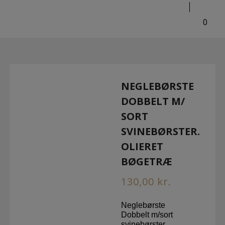
Hop
til
0
indholdet
NEGLEBØRSTE
DOBBELT M/
SORT
SVINEBØRSTER.
OLIERET
BØGETRÆ
130,00
kr.
Neglebørste
Dobbelt m/sort
svinebørster.