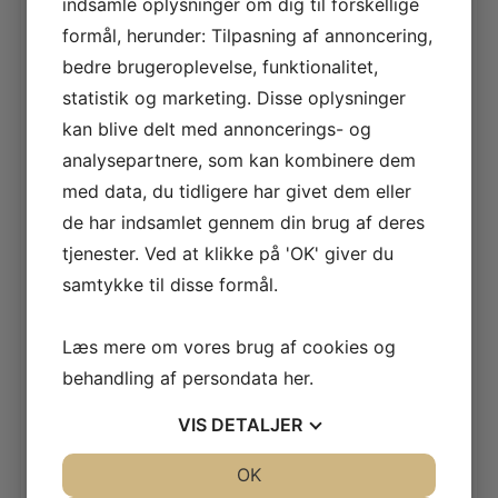
indsamle oplysninger om dig til forskellige
formål, herunder: Tilpasning af annoncering,
bedre brugeroplevelse, funktionalitet,
statistik og marketing. Disse oplysninger
kan blive delt med annoncerings- og
analysepartnere, som kan kombinere dem
med data, du tidligere har givet dem eller
de har indsamlet gennem din brug af deres
tjenester. Ved at klikke på 'OK' giver du
samtykke til disse formål.
Blankeskobørste
m/hank Lyse
Læs mere om vores brug af cookies og
hestehalehår 20
behandling af persondata
her
.
cm. Olieret
VIS
DETALJER
bøgetræ
JA
NEJ
OK
JA
NEJ