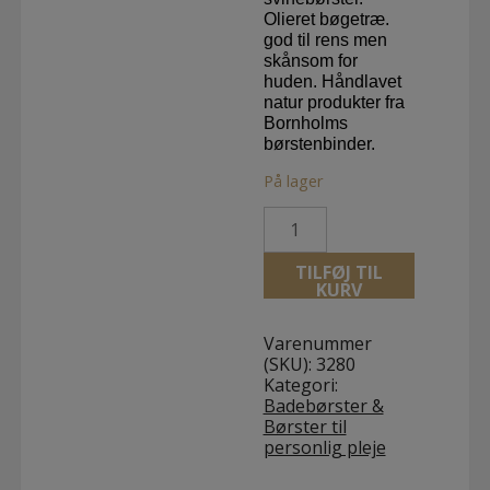
Olieret bøgetræ.
god til rens men
skånsom for
huden. Håndlavet
natur produkter fra
Bornholms
børstenbinder.
På lager
Neglebørste
Dobbelt
m/
TILFØJ TIL
sort
KURV
svinebørster.
Olieret
bøgetræ
Varenummer
antal
(SKU):
3280
Kategori:
Badebørster &
Børster til
personlig pleje