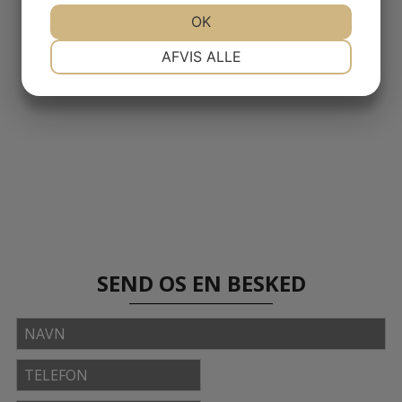
JA
NEJ
OK
JA
NEJ
NØDVENDIGE
PRÆFERENCER
AFVIS ALLE
JA
NEJ
JA
NEJ
MARKETING
STATISTIK
SEND OS EN BESKED
Navn
Telefon