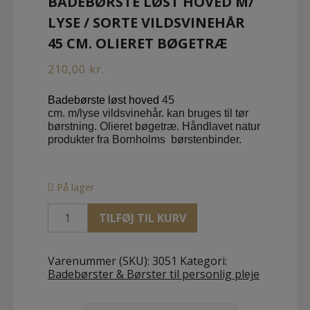
BADEBØRSTE LØST HOVED M/
LYSE / SORTE VILDSVINEHÅR
45 CM. OLIERET BØGETRÆ
210,00
kr.
Badebørste løst hoved
45
cm.
m/lyse vildsvinehår. kan bruges til tør
børstning. Olieret bøgetræ. Håndlavet natur
produkter fra Bornholms børstenbinder.
På lager
Badebørste
TILFØJ TIL KURV
løst
hoved
m/
Varenummer (SKU):
3051
Kategori:
lyse
Badebørster & Børster til personlig pleje
/
sorte
vildsvinehår