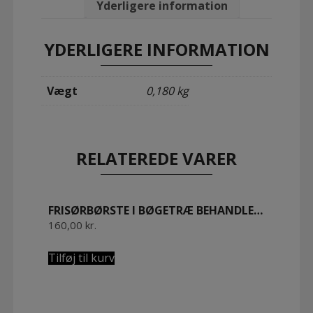
45
Yderligere information
cm.
olieret
bøgetræ
YDERLIGERE INFORMATION
antal
Vægt
0,180 kg
RELATEREDE VARER
FRISØRBØRSTE I BØGETRÆ BEHANDLET MED BIVOKS M/ GRÅ GEDEHÅR
160,00
kr.
Tilføj til kurv