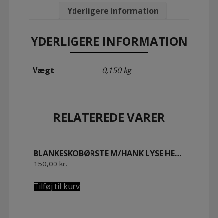
40
cm.
Yderligere information
Olieret
Bøgetræ.
antal
YDERLIGERE INFORMATION
Vægt
0,150 kg
RELATEREDE VARER
BLANKESKOBØRSTE M/HANK LYSE HESTEHALEHÅR 20 CM. OLIERET BØGETRÆ
150,00
kr.
Tilføj til kurv