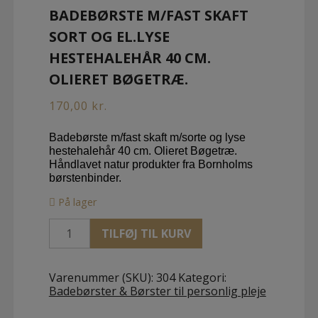
BADEBØRSTE M/FAST SKAFT
SORT OG EL.LYSE
HESTEHALEHÅR 40 CM.
OLIERET BØGETRÆ.
170,00
kr.
Badebørste m/fast skaft m/sorte og lyse
hestehalehår 40 cm. Olieret Bøgetræ.
Håndlavet natur produkter fra Bornholms
børstenbinder.
På lager
Badebørste
TILFØJ TIL KURV
m/fast
skaft
sort
Varenummer (SKU):
304
Kategori:
og
Badebørster & Børster til personlig pleje
el.lyse
hestehalehår