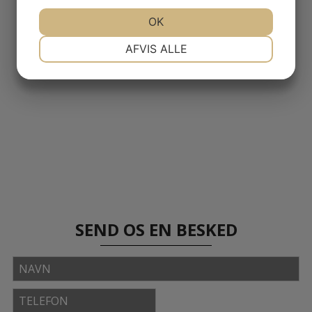
JA
NEJ
OK
JA
NEJ
NØDVENDIGE
PRÆFERENCER
AFVIS ALLE
JA
NEJ
JA
NEJ
MARKETING
STATISTIK
SEND OS EN BESKED
Navn
Telefon