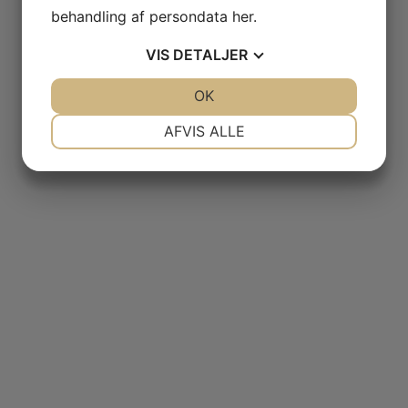
behandling af persondata
her
.
VIS
DETALJER
JA
NEJ
OK
JA
NEJ
NØDVENDIGE
PRÆFERENCER
AFVIS ALLE
JA
NEJ
JA
NEJ
MARKETING
STATISTIK