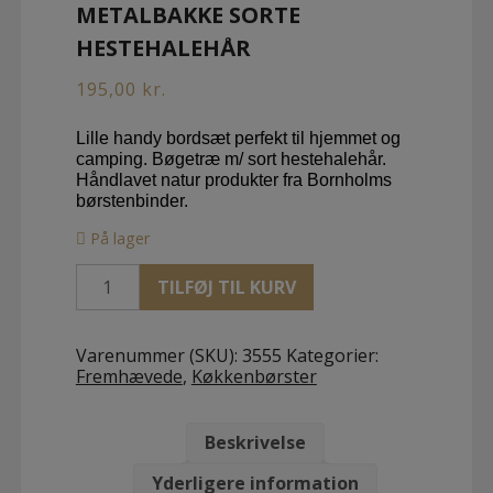
METALBAKKE SORTE
HESTEHALEHÅR
195,00
kr.
Lille handy bordsæt perfekt til hjemmet og
camping. Bøgetræ m/ sort hestehalehår.
Håndlavet natur produkter fra Bornholms
børstenbinder.
På lager
Bordfejesæt
TILFØJ TIL KURV
Bøgetræ
m/
metalbakke
Varenummer (SKU):
3555
Kategorier:
sorte
Fremhævede
,
Køkkenbørster
hestehalehår
antal
Beskrivelse
Yderligere information