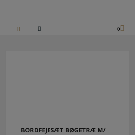
Hop
til
indholdet
0
BORDFEJESÆT BØGETRÆ M/