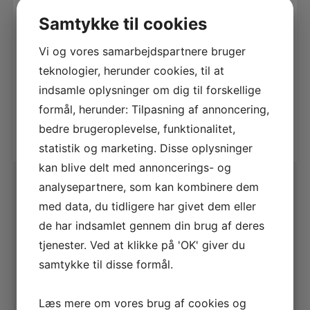
Samtykke til cookies
Vi og vores samarbejdspartnere bruger
ERGONOMISK GRØNSAGSBØRSTE M/ MADAGASCAR FIBER. OLIERET BØGETRÆ
teknologier, herunder cookies, til at
120,00
kr.
indsamle oplysninger om dig til forskellige
Tilføj til kurv
formål, herunder: Tilpasning af annoncering,
bedre brugeroplevelse, funktionalitet,
statistik og marketing. Disse oplysninger
kan blive delt med annoncerings- og
analysepartnere, som kan kombinere dem
med data, du tidligere har givet dem eller
de har indsamlet gennem din brug af deres
tjenester. Ved at klikke på 'OK' giver du
samtykke til disse formål.
Læs mere om vores brug af cookies og