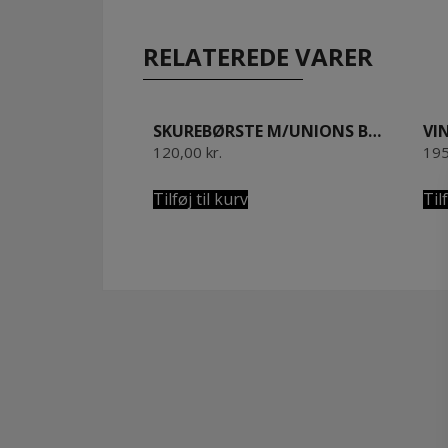
RELATEREDE VARER
SKUREBØRSTE M/UNIONS BLANDING 18 CM. OLIERET BØGETRÆ
120,00
kr.
19
Tilføj til kurv
Til