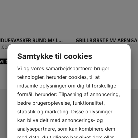
VINDUESVASKER RUND M/ LYSE HESTEHALEHÅR + SKAFT 90 CM OLIERET BØGETRÆ
5,00
kr.
140,00
kr.
Samtykke til cookies
føj til kurv
Tilføj til kurv
Vi og vores samarbejdspartnere bruger
teknologier, herunder cookies, til at
indsamle oplysninger om dig til forskellige
formål, herunder: Tilpasning af annoncering,
bedre brugeroplevelse, funktionalitet,
statistik og marketing. Disse oplysninger
kan blive delt med annoncerings- og
analysepartnere, som kan kombinere dem
med data, du tidligere har givet dem eller