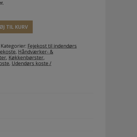
r.
ØJ TIL KURV
Kategorier:
Fejekost til indendørs
vekoste
,
Håndværker- &
ter
,
Køkkenbørster
,
oste
,
Udendørs koste /