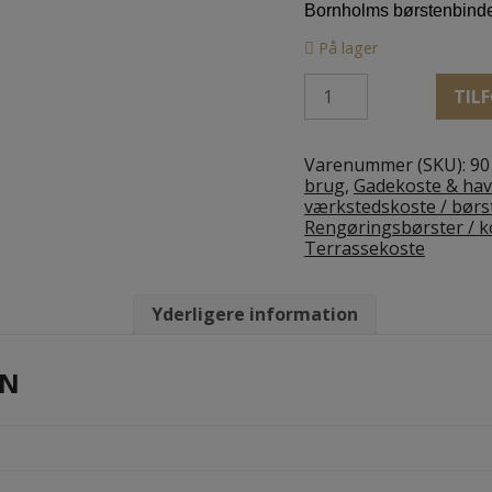
Bornholms børstenbinde
På lager
Fejebakke
TILF
Olieret
skaf
/
Varenummer (SKU):
90
metalbakke
brug
,
Gadekoste & ha
40
værkstedskoste / børs
cm
Rengøringsbørster / k
antal
Terrassekoste
Yderligere information
ON