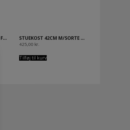
GRILLBØRSTE M/ ARENGA FIBER 27 CM. OLIERET BØGETRÆ
STUEKOST 42CM M/SORTE HESTEHALEHÅR. OLIERET BØGETRÆ
425,00
kr.
Tilføj til kurv