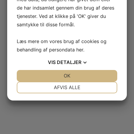
de har indsamlet gennem din brug af deres
tjenester. Ved at klikke på 'OK' giver du
samtykke til disse formål.
Læs mere om vores brug af cookies og
behandling af persondata
her
.
VIS
DETALJER
JA
NEJ
OK
JA
NEJ
NØDVENDIGE
PRÆFERENCER
AFVIS ALLE
JA
NEJ
JA
NEJ
MARKETING
STATISTIK