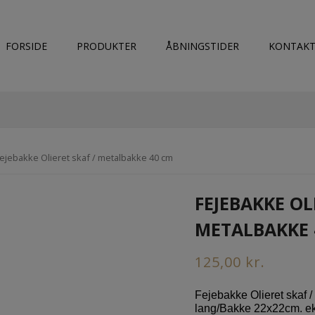
FORSIDE
PRODUKTER
ÅBNINGSTIDER
KONTAKT
Fejebakke Olieret skaf / metalbakke 40 cm
FEJEBAKKE OL
METALBAKKE 
125,00
kr.
Fejebakke Olieret skaf 
lang/Bakke 22x22cm. eks