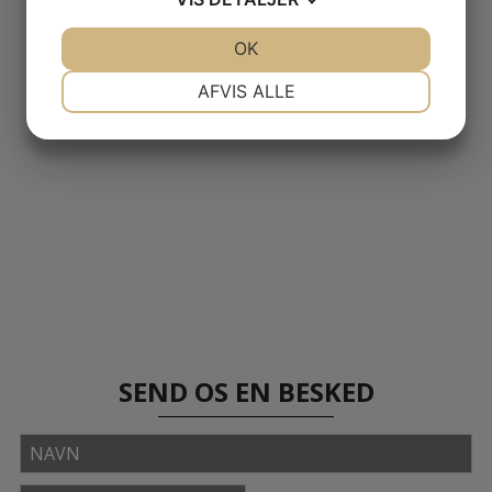
JA
NEJ
OK
JA
NEJ
NØDVENDIGE
PRÆFERENCER
AFVIS ALLE
JA
NEJ
JA
NEJ
MARKETING
STATISTIK
SEND OS EN BESKED
Navn