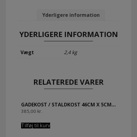
m/
Bahia
Fiber
Yderligere information
meget
smidige.
Olieret
YDERLIGERE INFORMATION
bøgetræ
antal
Vægt
2,4 kg
RELATEREDE VARER
GADEKOST / STALDKOST 46CM X 5CM M/ BAHIA PLANTEFIBRE MEGET SMIDIGE. OLIERET BØGETRÆ
385,00
kr.
Tilføj til kurv