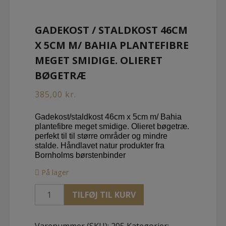
GADEKOST / STALDKOST 46CM
X 5CM M/ BAHIA PLANTEFIBRE
MEGET SMIDIGE. OLIERET
BØGETRÆ
385,00
kr.
Gadekost/staldkost 46cm x 5cm m/ Bahia
plantefibre meget smidige. Olieret bøgetræ.
perfekt til til større områder og mindre
stalde. Håndlavet natur produkter fra
Bornholms børstenbinder
På lager
Gadekost
TILFØJ TIL KURV
/
staldkost
46cm