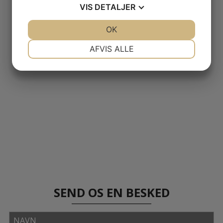
VIS
DETALJER
JA
NEJ
OK
JA
NEJ
NØDVENDIGE
PRÆFERENCER
AFVIS ALLE
JA
NEJ
JA
NEJ
MARKETING
STATISTIK
SEND OS EN BESKED
Navn