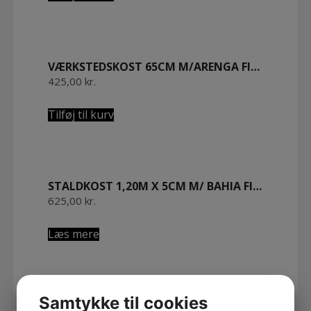
VÆRKSTEDSKOST 65CM M/ARENGA FIBER. OLIERET BØGETRÆ
425,00
kr.
Tilføj til kurv
STALDKOST 1,20M X 5CM M/ BAHIA FIBER MEGET SMIDIGE. OLIERET BØGETRÆ
625,00
kr.
Læs mere
Samtykke til cookies
TERRASSEKOST STOR 42CM M/ARENGA FIBER. OLIERET BØGETRÆ