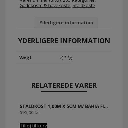
Varenummer (SKU):
205
Kategorier:
x
Gadekoste & havekoste
,
Staldkoste
5cm
m/
Bahia
plantefibre
Yderligere information
meget
smidige.
Olieret
YDERLIGERE INFORMATION
bøgetræ
antal
Vægt
2,1 kg
RELATEREDE VARER
STALDKOST 1,00M X 5CM M/ BAHIA FIBER MEGET SMIDIGE. OLIERET BØGETRÆ
595,00
kr.
Tilføj til kurv