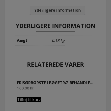
hestehalehår
45
cm.
Yderligere information
olieret
bøgetræ
antal
YDERLIGERE INFORMATION
Vægt
0,18 kg
RELATEREDE VARER
FRISØRBØRSTE I BØGETRÆ BEHANDLET MED BIVOKS. M/ LYSE GEDEHÅR
160,00
kr.
Tilføj til kurv