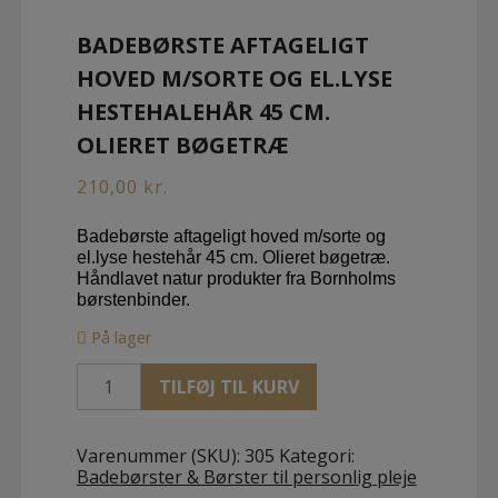
BADEBØRSTE AFTAGELIGT
HOVED M/SORTE OG EL.LYSE
HESTEHALEHÅR 45 CM.
OLIERET BØGETRÆ
210,00
kr.
Badebørste aftageligt hoved m/sorte og
el.lyse hestehår 45 cm. Olieret bøgetræ.
Håndlavet natur produkter fra Bornholms
børstenbinder.
På lager
Badebørste
TILFØJ TIL KURV
aftageligt
hoved
m/sorte
Varenummer (SKU):
305
Kategori:
og
Badebørster & Børster til personlig pleje
el.lyse