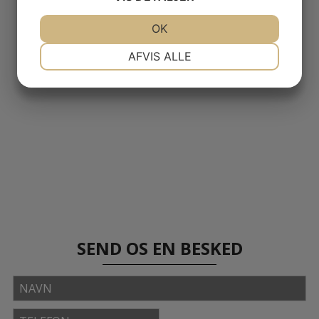
JA
NEJ
OK
JA
NEJ
NØDVENDIGE
PRÆFERENCER
AFVIS ALLE
JA
NEJ
JA
NEJ
MARKETING
STATISTIK
SEND OS EN BESKED
Navn
Telefon